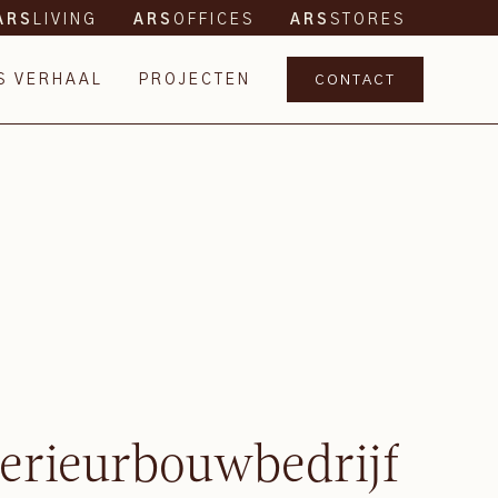
LIVING
OFFICES
STORES
ARS
ARS
ARS
S VERHAAL
PROJECTEN
CONTACT
terieurbouwbedrijf