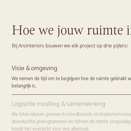
Hoe we jouw ruimte i
Bij ArsInteriors bouwen we elk project op drie pijlers:
Visie & omgeving
We nemen de tijd om te begrijpen hoe de ruimte gebruikt w
belangrijk is.
Logische invulling & samenwerking
We laten ideeën groeien in moodboards en brainstormsessi
doordachte planogrammen en richten de ruimte zorgvuldig
houdt het overzicht voor ons allemaal.