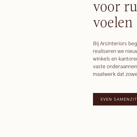
voor ru
voelen
Bij ArsInteriors be
realiseren we nie
winkels en kantore
vaste onderaanneme
maatwerk dat zowel f
EVEN SAMENZI