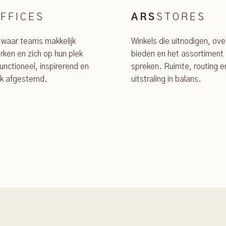
FFICES
STORES
ARS
 waar teams makkelijk
Winkels die uitnodigen, ove
ken en zich op hun plek
bieden en het assortiment 
unctioneel, inspirerend en
spreken. Ruimte, routing e
jk afgestemd.
uitstraling in balans.