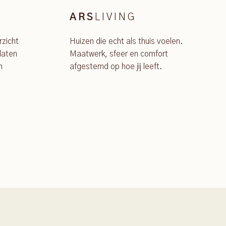
LIVING
ARS
rzicht
Huizen die echt als thuis voelen.
laten
Maatwerk, sfeer en comfort
n
afgestemd op hoe jij leeft.