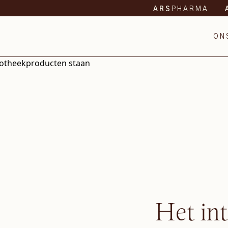
PHARMA
ARS
ON
Het in