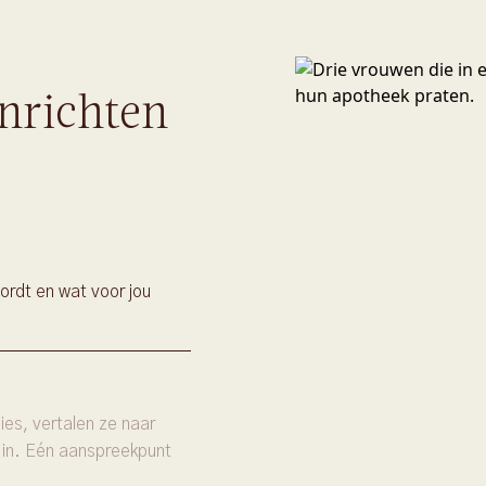
nrichten
ordt en wat voor jou
es, vertalen ze naar
 in. Eén aanspreekpunt