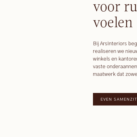
voor ru
voelen
Bij ArsInteriors be
realiseren we nie
winkels en kantore
vaste onderaanneme
maatwerk dat zowel f
EVEN SAMENZI