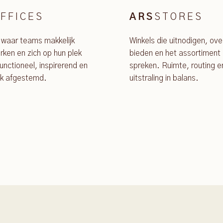
FFICES
STORES
ARS
 waar teams makkelijk
Winkels die uitnodigen, ove
ken en zich op hun plek
bieden en het assortiment 
unctioneel, inspirerend en
spreken. Ruimte, routing e
jk afgestemd.
uitstraling in balans.