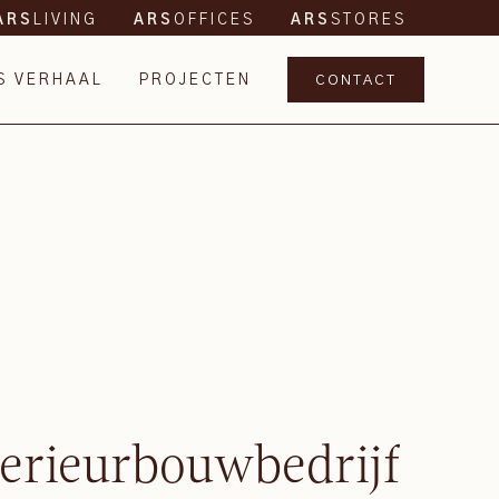
LIVING
OFFICES
STORES
ARS
ARS
ARS
S VERHAAL
PROJECTEN
CONTACT
terieurbouwbedrijf