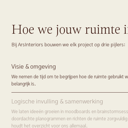
Hoe we jouw ruimte i
Bij ArsInteriors bouwen we elk project op drie pijlers:
Visie & omgeving
We nemen de tijd om te begrijpen hoe de ruimte gebruikt w
belangrijk is.
Logische invulling & samenwerking
We laten ideeën groeien in moodboards en brainstormsessi
doordachte planogrammen en richten de ruimte zorgvuldig
houdt het overzicht voor ons allemaal.