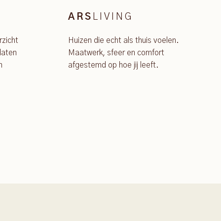
LIVING
ARS
rzicht
Huizen die echt als thuis voelen.
laten
Maatwerk, sfeer en comfort
n
afgestemd op hoe jij leeft.