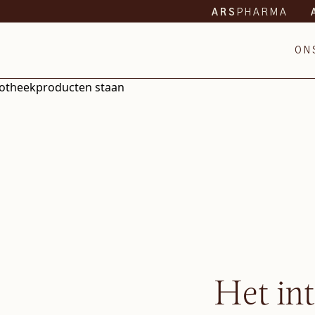
PHARMA
ARS
ON
Het in