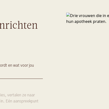
nrichten
ordt en wat voor jou
es, vertalen ze naar
 in. Eén aanspreekpunt