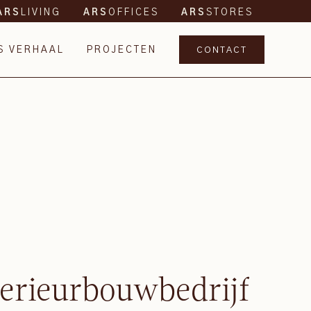
LIVING
OFFICES
STORES
ARS
ARS
ARS
S VERHAAL
PROJECTEN
CONTACT
terieurbouwbedrijf