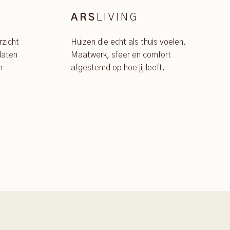
LIVING
ARS
rzicht
Huizen die echt als thuis voelen.
laten
Maatwerk, sfeer en comfort
n
afgestemd op hoe jij leeft.