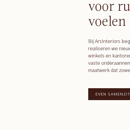
voor ru
voelen
Bij ArsInteriors be
realiseren we nie
winkels en kantore
vaste onderaanneme
maatwerk dat zowel f
EVEN SAMENZI