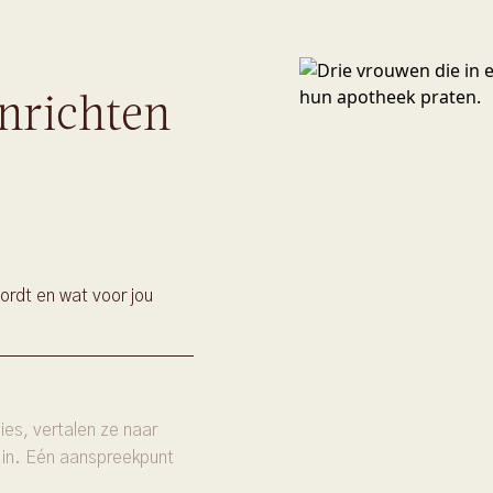
nrichten
ordt en wat voor jou
es, vertalen ze naar
 in. Eén aanspreekpunt