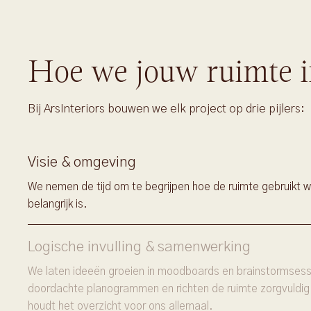
Hoe we jouw ruimte i
Bij ArsInteriors bouwen we elk project op drie pijlers:
Visie & omgeving
We nemen de tijd om te begrijpen hoe de ruimte gebruikt w
belangrijk is.
Logische invulling & samenwerking
We laten ideeën groeien in moodboards en brainstormsessi
doordachte planogrammen en richten de ruimte zorgvuldig
houdt het overzicht voor ons allemaal.