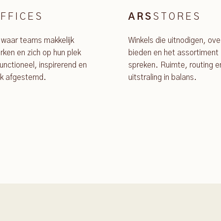
FFICES
STORES
ARS
 waar teams makkelijk
Winkels die uitnodigen, ove
ken en zich op hun plek
bieden en het assortiment 
unctioneel, inspirerend en
spreken. Ruimte, routing e
jk afgestemd.
uitstraling in balans.