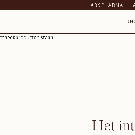
PHARMA
ARS
ON
Het in