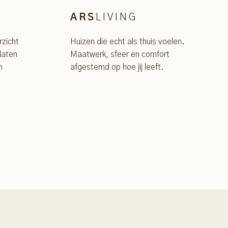
LIVING
ARS
rzicht
Huizen die echt als thuis voelen.
laten
Maatwerk, sfeer en comfort
n
afgestemd op hoe jij leeft.