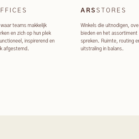
FFICES
STORES
ARS
 waar teams makkelijk
Winkels die uitnodigen, ove
ken en zich op hun plek
bieden en het assortiment 
unctioneel, inspirerend en
spreken. Ruimte, routing e
jk afgestemd.
uitstraling in balans.