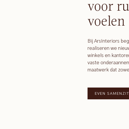
voor ru
voelen
Bij ArsInteriors be
realiseren we nie
winkels en kantore
vaste onderaanneme
maatwerk dat zowel f
EVEN SAMENZI