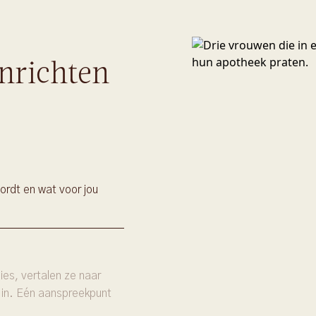
nrichten
ordt en wat voor jou
es, vertalen ze naar
 in. Eén aanspreekpunt