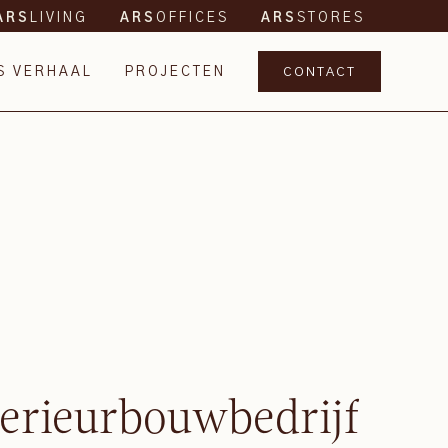
LIVING
OFFICES
STORES
ARS
ARS
ARS
S VERHAAL
PROJECTEN
CONTACT
terieurbouwbedrijf