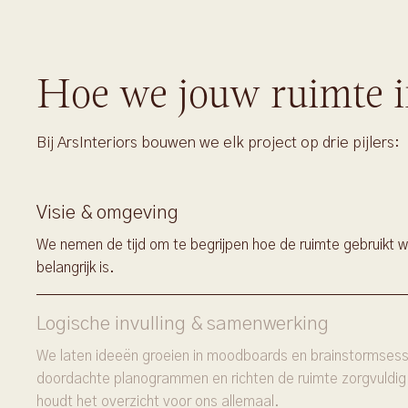
Hoe we jouw ruimte i
Bij ArsInteriors bouwen we elk project op drie pijlers:
Visie & omgeving
We nemen de tijd om te begrijpen hoe de ruimte gebruikt w
belangrijk is.
Logische invulling & samenwerking
We laten ideeën groeien in moodboards en brainstormsessi
doordachte planogrammen en richten de ruimte zorgvuldig
houdt het overzicht voor ons allemaal.