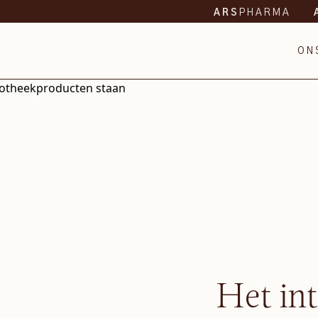
PHARMA
ARS
ON
Het in