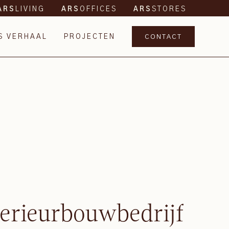
LIVING
OFFICES
STORES
ARS
ARS
ARS
S VERHAAL
PROJECTEN
CONTACT
terieurbouwbedrijf