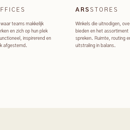
FFICES
STORES
ARS
 waar teams makkelijk
Winkels die uitnodigen, ove
ken en zich op hun plek
bieden en het assortiment 
unctioneel, inspirerend en
spreken. Ruimte, routing e
jk afgestemd.
uitstraling in balans.