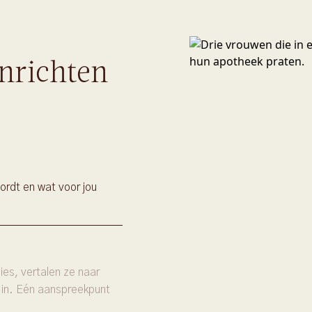
nrichten
ordt en wat voor jou
es, vertalen ze naar
 in. Eén aanspreekpunt