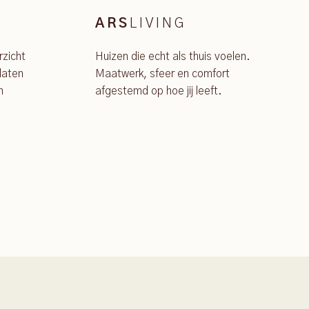
LIVING
ARS
rzicht
Huizen die echt als thuis voelen.
laten
Maatwerk, sfeer en comfort
n
afgestemd op hoe jij leeft.