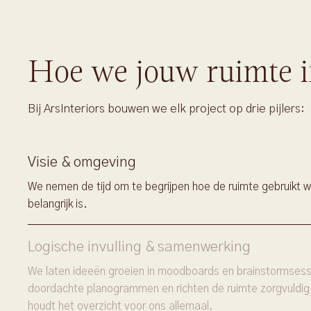
Hoe we jouw ruimte i
Bij ArsInteriors bouwen we elk project op drie pijlers:
Visie & omgeving
We nemen de tijd om te begrijpen hoe de ruimte gebruikt w
belangrijk is.
Logische invulling & samenwerking
We laten ideeën groeien in moodboards en brainstormsessi
doordachte planogrammen en richten de ruimte zorgvuldig
houdt het overzicht voor ons allemaal.