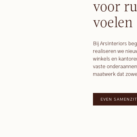
voor ru
voelen
Bij ArsInteriors be
realiseren we nie
winkels en kantore
vaste onderaanneme
maatwerk dat zowel f
EVEN SAMENZI