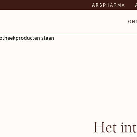
PHARMA
ARS
ON
Het in