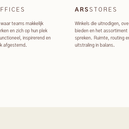
FFICES
STORES
ARS
 waar teams makkelijk
Winkels die uitnodigen, ove
ken en zich op hun plek
bieden en het assortiment 
unctioneel, inspirerend en
spreken. Ruimte, routing e
jk afgestemd.
uitstraling in balans.