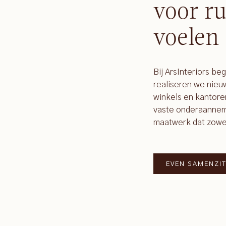
voor ru
voelen
Bij ArsInteriors be
realiseren we nie
winkels en kantore
vaste onderaanneme
maatwerk dat zowel f
EVEN SAMENZI