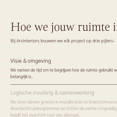
Hoe we jouw ruimte i
Bij ArsInteriors bouwen we elk project op drie pijlers:
Visie & omgeving
We nemen de tijd om te begrijpen hoe de ruimte gebruikt w
belangrijk is.
Logische invulling & samenwerking
We laten ideeën groeien in moodboards en brainstormsessi
doordachte planogrammen en richten de ruimte zorgvuldig
houdt het overzicht voor ons allemaal.