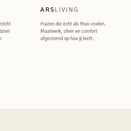
LIVING
ARS
rzicht
Huizen die echt als thuis voelen.
laten
Maatwerk, sfeer en comfort
n
afgestemd op hoe jij leeft.