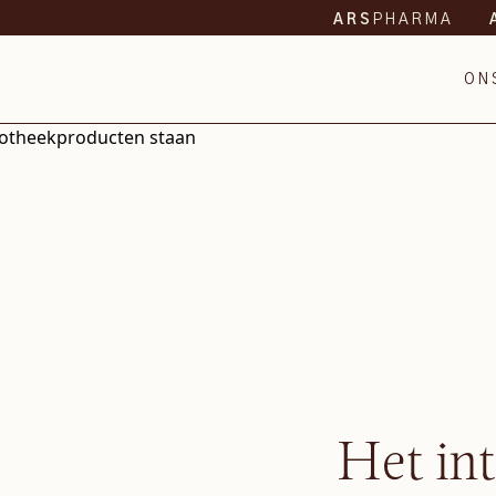
PHARMA
ARS
ON
Het in