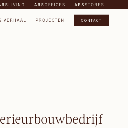
LIVING
OFFICES
STORES
ARS
ARS
ARS
S VERHAAL
PROJECTEN
CONTACT
terieurbouwbedrijf