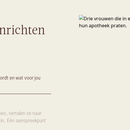
nrichten
ordt en wat voor jou
es, vertalen ze naar
 in. Eén aanspreekpunt