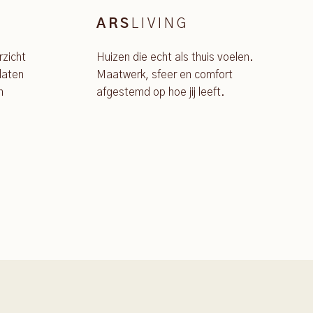
LIVING
ARS
rzicht
Huizen die echt als thuis voelen.
laten
Maatwerk, sfeer en comfort
n
afgestemd op hoe jij leeft.