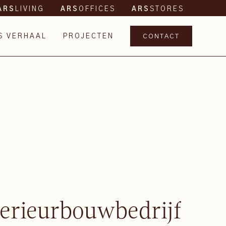
LIVING
OFFICES
STORES
ARS
ARS
ARS
S VERHAAL
PROJECTEN
CONTACT
terieurbouwbedrijf