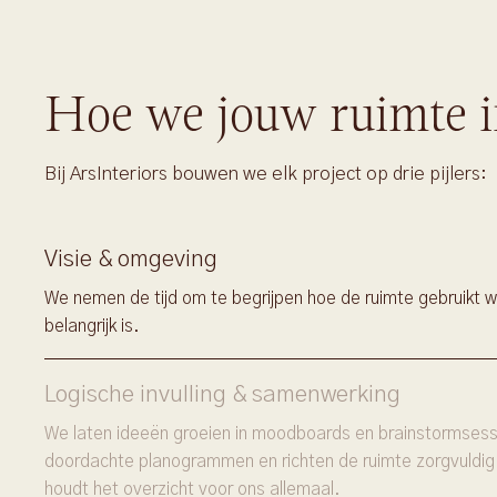
Hoe we jouw ruimte i
Bij ArsInteriors bouwen we elk project op drie pijlers:
Visie & omgeving
We nemen de tijd om te begrijpen hoe de ruimte gebruikt w
belangrijk is.
Logische invulling & samenwerking
We laten ideeën groeien in moodboards en brainstormsessi
doordachte planogrammen en richten de ruimte zorgvuldig
houdt het overzicht voor ons allemaal.