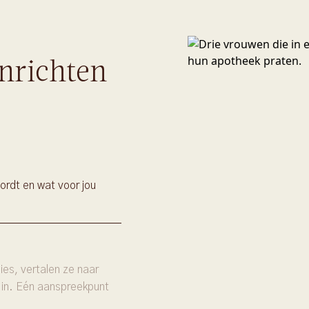
nrichten
ordt en wat voor jou
es, vertalen ze naar
 in. Eén aanspreekpunt