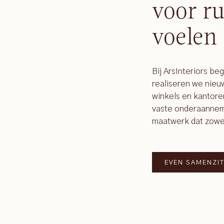
voor ru
voelen
Bij ArsInteriors be
realiseren we nie
winkels en kantore
vaste onderaanneme
maatwerk dat zowel f
EVEN SAMENZI