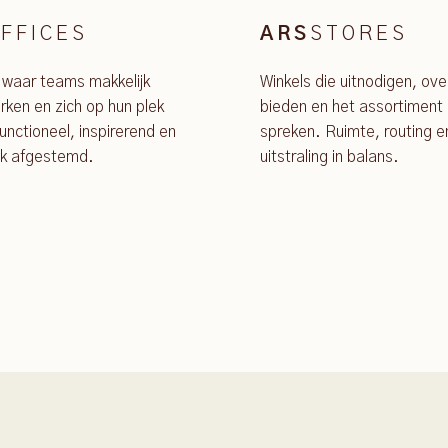
FFICES
STORES
ARS
 waar teams makkelijk
Winkels die uitnodigen, ove
ken en zich op hun plek
bieden en het assortiment 
unctioneel, inspirerend en
spreken. Ruimte, routing e
jk afgestemd.
uitstraling in balans.