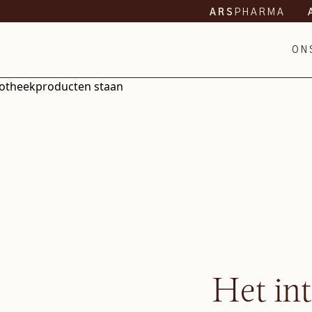
PHARMA
ARS
ON
Het in