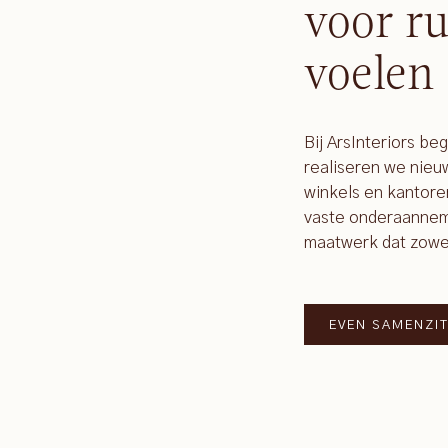
voor ru
voelen
Bij ArsInteriors be
realiseren we nie
winkels en kantore
vaste onderaanneme
maatwerk dat zowel f
EVEN SAMENZI