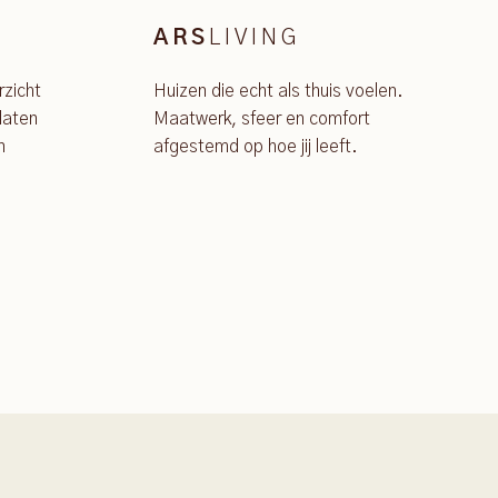
LIVING
ARS
rzicht
Huizen die echt als thuis voelen.
laten
Maatwerk, sfeer en comfort
n
afgestemd op hoe jij leeft.