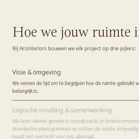
Hoe we jouw ruimte i
Bij ArsInteriors bouwen we elk project op drie pijlers:
Visie & omgeving
We nemen de tijd om te begrijpen hoe de ruimte gebruikt w
belangrijk is.
Logische invulling & samenwerking
We laten ideeën groeien in moodboards en brainstormsessi
doordachte planogrammen en richten de ruimte zorgvuldig
houdt het overzicht voor ons allemaal.