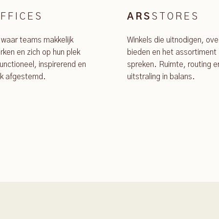
FFICES
STORES
ARS
 waar teams makkelijk
Winkels die uitnodigen, ove
ken en zich op hun plek
bieden en het assortiment 
unctioneel, inspirerend en
spreken. Ruimte, routing e
jk afgestemd.
uitstraling in balans.