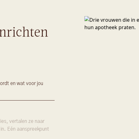
nrichten
ordt en wat voor jou
es, vertalen ze naar
 in. Eén aanspreekpunt