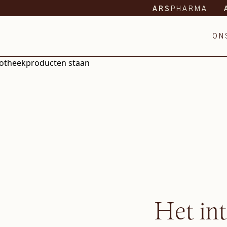
PHARMA
ARS
ON
Het in