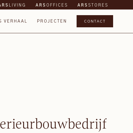
LIVING
OFFICES
STORES
ARS
ARS
ARS
S VERHAAL
PROJECTEN
CONTACT
terieurbouwbedrijf