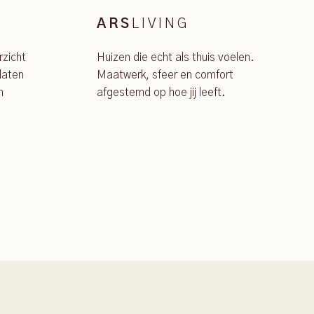
LIVING
ARS
rzicht
Huizen die echt als thuis voelen.
laten
Maatwerk, sfeer en comfort
n
afgestemd op hoe jij leeft.