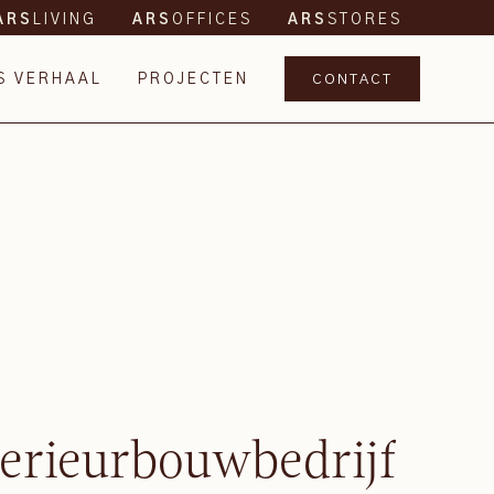
LIVING
OFFICES
STORES
ARS
ARS
ARS
S VERHAAL
PROJECTEN
CONTACT
terieurbouwbedrijf