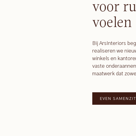
voor ru
voelen
Bij ArsInteriors be
realiseren we nie
winkels en kantore
vaste onderaanneme
maatwerk dat zowel f
EVEN SAMENZI