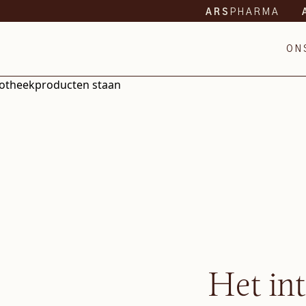
PHARMA
ARS
ON
Het in