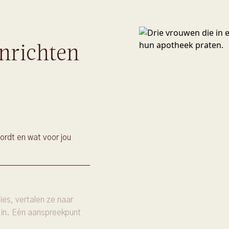
nrichten
ordt en wat voor jou
es, vertalen ze naar
 in. Eén aanspreekpunt