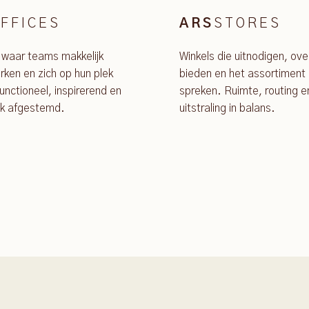
FFICES
STORES
ARS
 waar teams makkelijk
Winkels die uitnodigen, ove
ken en zich op hun plek
bieden en het assortiment 
unctioneel, inspirerend en
spreken. Ruimte, routing e
jk afgestemd.
uitstraling in balans.