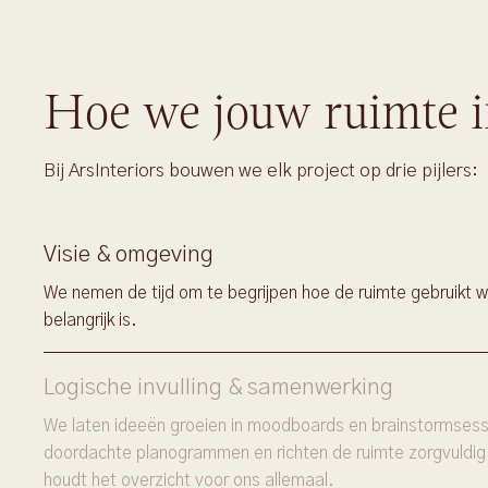
Hoe we jouw ruimte i
Bij ArsInteriors bouwen we elk project op drie pijlers:
Visie & omgeving
We nemen de tijd om te begrijpen hoe de ruimte gebruikt w
belangrijk is.
Logische invulling & samenwerking
We laten ideeën groeien in moodboards en brainstormsessi
doordachte planogrammen en richten de ruimte zorgvuldig
houdt het overzicht voor ons allemaal.