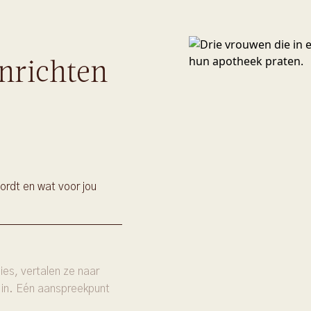
nrichten
ordt en wat voor jou
es, vertalen ze naar
 in. Eén aanspreekpunt