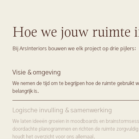
Hoe we jouw ruimte i
Bij ArsInteriors bouwen we elk project op drie pijlers:
Visie & omgeving
We nemen de tijd om te begrijpen hoe de ruimte gebruikt w
belangrijk is.
Logische invulling & samenwerking
We laten ideeën groeien in moodboards en brainstormsessi
doordachte planogrammen en richten de ruimte zorgvuldig
houdt het overzicht voor ons allemaal.