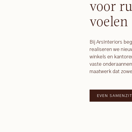
voor ru
voelen
Bij ArsInteriors be
realiseren we nie
winkels en kantore
vaste onderaanneme
maatwerk dat zowel f
EVEN SAMENZI