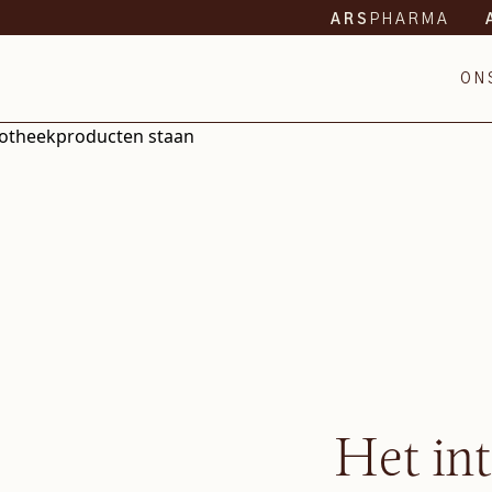
PHARMA
ARS
ON
Het in