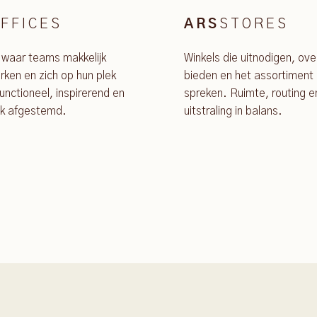
FFICES
STORES
ARS
 waar teams makkelijk
Winkels die uitnodigen, ove
ken en zich op hun plek
bieden en het assortiment 
unctioneel, inspirerend en
spreken. Ruimte, routing e
jk afgestemd.
uitstraling in balans.