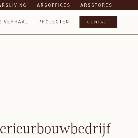
LIVING
OFFICES
STORES
ARS
ARS
ARS
S VERHAAL
PROJECTEN
CONTACT
terieurbouwbedrijf