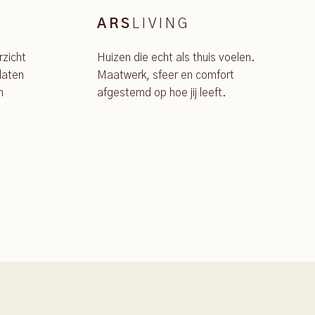
LIVING
ARS
rzicht
Huizen die echt als thuis voelen.
laten
Maatwerk, sfeer en comfort
n
afgestemd op hoe jij leeft.